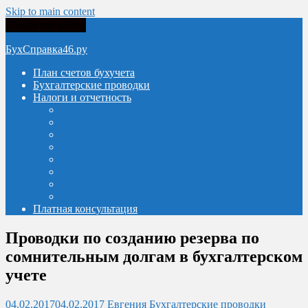
Skip to main content
Toggle navigation
БухСправка46.ру
План счетов бухучета
Бухгалтерские проводки
Налоги и отчетность
Взносы в фонды
Налог на прибыль
НДС
УСН
6-НДФЛ
Бухгалтерская отчетность
Прочие налоги и сборы
Оптимизация налогов
Платная консультация
Проводки по созданию резерва по
сомнительным долгам в бухгалтерском
учете
04.02.2017
04.02.2017
Евгения
Бухгалтерские проводки