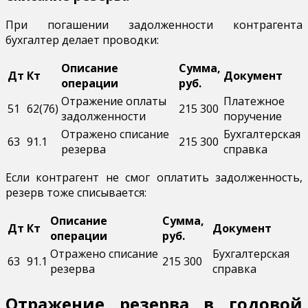
При погашении задолженности контрагента
бухгалтер делает проводки:
Описание
Сумма,
Дт
Кт
Документ
операции
руб.
Отражение оплаты
Платежное
51
62(76)
215 300
задолженности
поручение
Отражено списание
Бухгалтерская
63
91.1
215 300
резерва
справка
Если контрагент не смог оплатить задолженность,
резерв тоже списывается:
Описание
Сумма,
Дт
Кт
Документ
операции
руб.
Отражено списание
Бухгалтерская
63
91.1
215 300
резерва
справка
Отражение резерва в годовой