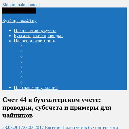
Skip to main content
Toggle navigation
БухСправка46.ру
План счетов бухучета
Бухгалтерские проводки
Налоги и отчетность
Взносы в фонды
Налог на прибыль
НДС
УСН
6-НДФЛ
Бухгалтерская отчетность
Прочие налоги и сборы
Оптимизация налогов
Платная консультация
Счет 44 в бухгалтерском учете:
проводки, субсчета и примеры для
чайников
23.03.2017
23.03.2017
Евгения
План счетов бухгалтерского