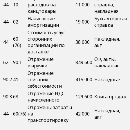
44
10
расходов на
11 000
справка,
канцтовары
накладная
Начисление
Бухгалтерская
44
02
19 000
амортизации
справка
Стоимость услуг
60
сторонних
Накладная,
44
38 000
(76)
организаций по
акт
доставке
Отражение
СФ, акты,
62
90.1
849 600
выручки
накладные
Отражение
90.2
41
списания
415 000
Накладные
себестоимости
Отражение НДС
90.3
68
129 600
Книга продаж
начисленного
Отражены затраты
Накладная,
44
60(76)
на
42 000
акт
транспортировку