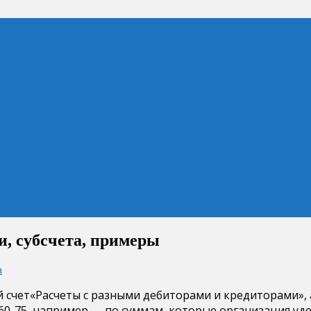
и, субсчета, примеры
а
ый счет«Расчеты с разными дебиторами и кредиторами»,
60-75, например — по суммам, которые организация уд