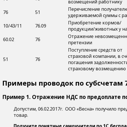
возмещений работнику
Перечисление получател
76
51
удерживаемой суммы с р
Приобретение кормов/
10/43/11
76.09
продукции/животных у н
Отражение невозмещенно
60.02
76
претензии
Поступление средств от
страховой компании, в сч
51
76
погашения задолженност
страховому возмещению
Примеры проводок по субсчетам 7
Пример 1. Отражение НДС по предоплате по
Допустим, 06.02.2017г. ООО «Весна» получило пре
товар.
Получите понятные самоучители по 1С беспла