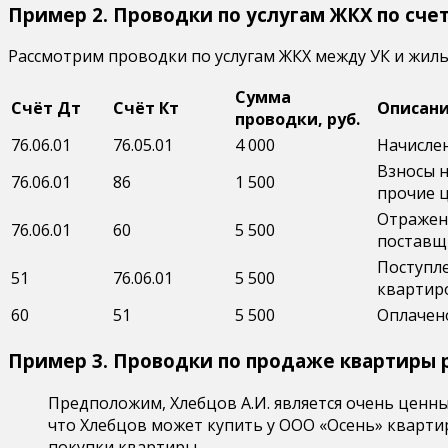
Пример 2. Проводки по услугам ЖКХ по счет
Рассмотрим проводки по услугам ЖКХ между УК и жильц
Сумма
Счёт Дт
Счёт Кт
Описани
проводки, руб.
76.06.01
76.05.01
4 000
Начисле
Взносы н
76.06.01
86
1 500
прочие 
Отражен
76.06.01
60
5 500
поставщ
Поступл
51
76.06.01
5 500
квартир
60
51
5 500
Оплачен
Пример 3. Проводки по продаже квартиры р
Предположим, Хлебцов А.И. является очень ценн
что Хлебцов может купить у ООО «Осень» квартир
покупки квартиры.