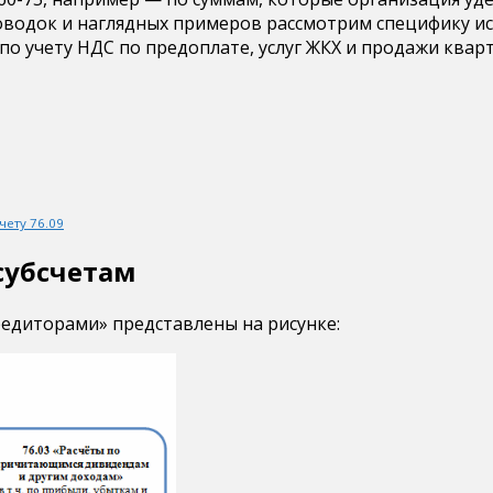
ок и наглядных примеров рассмотрим специфику использ
 по учету НДС по предоплате, услуг ЖКХ и продажи квар
чету 76.09
 субсчетам
редиторами» представлены на рисунке: