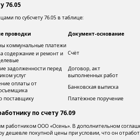
у 76.05
ами по субсчету 76.05 в таблице:
е проводки
Документ-основание
ны коммунальные платежи
Счёт
а содержание и ремонт и
целевые
ие задолженности перед
Договор, акт
иком услуг
выполненных работ
ение оплаты от
Банковская выписка
осъемщика
о поставщику
Платёжное поручение
аботнику по счету 76.09
ым работником ООО «Осень». В дополнительном соглаше
у дешевле покупной цены при условии, что он отработа