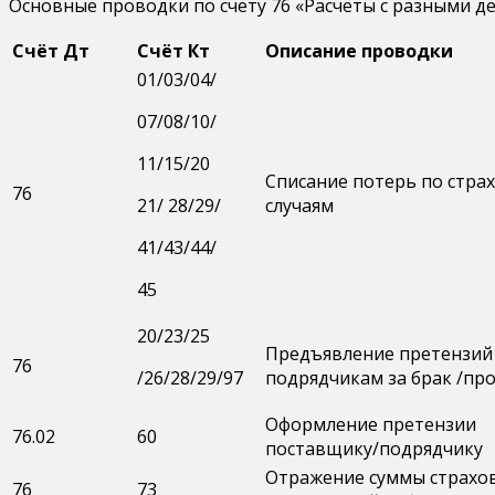
Основные проводки по счёту 76 «Расчёты с разными 
Счёт Дт
Счёт Кт
Описание проводки
01/03/04/
07/08/10/
11/15/20
Списание потерь по стра
76
21/ 28/29/
случаям
41/43/44/
45
20/23/25
Предъявление претензий
76
/26/28/29/97
подрядчикам за брак /про
Оформление претензии
76.02
60
поставщику/подрядчику
Отражение суммы страхо
76
73