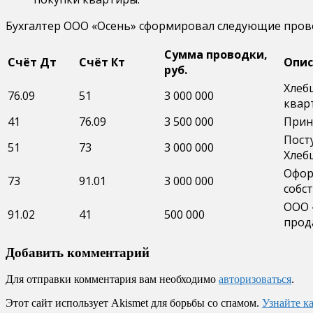
Бухгалтер ООО «Осень» сформировал следующие прово
Сумма проводки,
Счёт Дт
Счёт Кт
Опис
руб.
Хлеб
76.09
51
3 000 000
квар
41
76.09
3 500 000
Прин
Пост
51
73
3 000 000
Хлебц
Офор
73
91.01
3 000 000
собс
ООО 
91.02
41
500 000
прод
Добавить комментарий
Для отправки комментария вам необходимо
авторизоваться
.
Этот сайт использует Akismet для борьбы со спамом.
Узнайте к