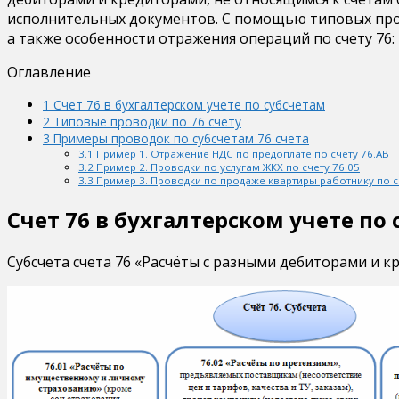
исполнительных документов. С помощью типовых провод
а также особенности отражения операций по счету 76:
Оглавление
1
Счет 76 в бухгалтерском учете по субсчетам
2
Типовые проводки по 76 счету
3
Примеры проводок по субсчетам 76 счета
3.1
Пример 1. Отражение НДС по предоплате по счету 76.АВ
3.2
Пример 2. Проводки по услугам ЖКХ по счету 76.05
3.3
Пример 3. Проводки по продаже квартиры работнику по с
Счет 76 в бухгалтерском учете по
Субсчета счета 76 «Расчёты с разными дебиторами и к