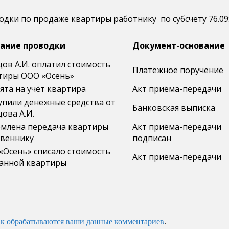
дки по продаже квартиры работнику по субсчету 76.09
ание проводки
Документ-основание
цов А.И. оплатил стоимость
Платёжное поручение
тиры ООО «Осень»
ята на учёт квартира
Акт приёма-передачи
упили денежные средства от
Банковская выписка
ова А.И.
млена передача квартиры
Акт приёма-передачи
твеннику
подписан
«Осень» списало стоимость
Акт приёма-передачи
анной квартиры
ак обрабатываются ваши данные комментариев
.