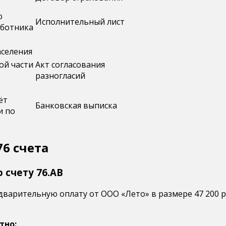
ю
Исполнительный лист
аботника
аселения
й части
Акт согласования
разногласий
ёт
Банковская выписка
и по
6 счета
 счету 76.АВ
дварительную оплату от ООО «Лето» в размере 47 200 ру
тно: