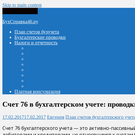
Skip to main content
Toggle navigation
БухСправка46.ру
План счетов бухучета
Бухгалтерские проводки
Налоги и отчетность
Взносы в фонды
Налог на прибыль
НДС
УСН
6-НДФЛ
Бухгалтерская отчетность
Прочие налоги и сборы
Оптимизация налогов
Платная консультация
Счет 76 в бухгалтерском учете: проводк
17.02.2017
17.02.2017
Евгения
План счетов бухгалтерского учет
Счет 76 бухгалтерского учета — это активно-пассивн
дебиторами и кредиторами, не относящимся к счетам 