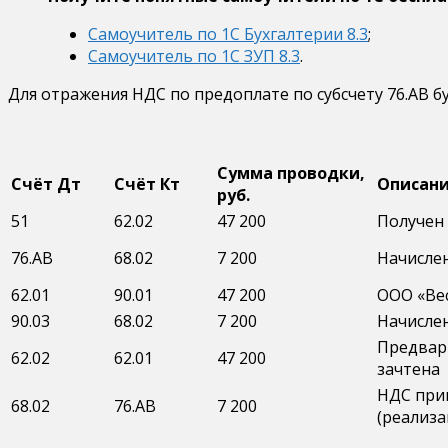
Самоучитель по 1С Бухгалтерии 8.3
;
Самоучитель по 1С ЗУП 8.3
.
Для отражения НДС по предоплате по субсчету 76.АВ 
Сумма проводки,
Счёт Дт
Счёт Кт
Описани
руб.
51
62.02
47 200
Получен 
76.АВ
68.02
7 200
Начислен
62.01
90.01
47 200
ООО «Вес
90.03
68.02
7 200
Начислен
Предвар
62.02
62.01
47 200
зачтена
НДС при
68.02
76.АВ
7 200
(реализа