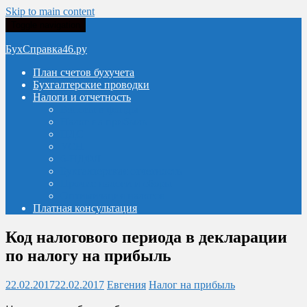
Skip to main content
Toggle navigation
БухСправка46.ру
План счетов бухучета
Бухгалтерские проводки
Налоги и отчетность
Взносы в фонды
Налог на прибыль
НДС
УСН
6-НДФЛ
Бухгалтерская отчетность
Прочие налоги и сборы
Оптимизация налогов
Платная консультация
Код налогового периода в декларации
по налогу на прибыль
22.02.2017
22.02.2017
Евгения
Налог на прибыль