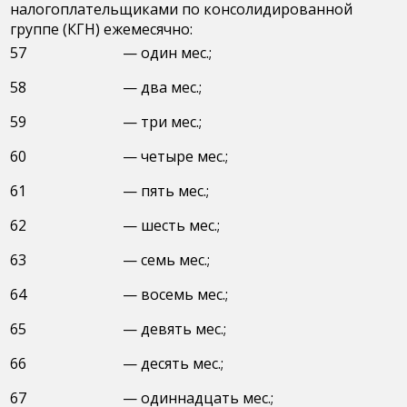
налогоплательщиками по консолидированной
группе (КГН) ежемесячно:
57
— один мес.;
58
— два мес.;
59
— три мес.;
60
— четыре мес.;
61
— пять мес.;
62
— шесть мес.;
63
— семь мес.;
64
— восемь мес.;
65
— девять мес.;
66
— десять мес.;
67
— одиннадцать мес.;