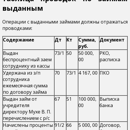
выданным
Операции с выданными займами должны отражаться
проводками:
Содержание
Дт
Кт
Сумма,
Документ
руб.
Выдан
73/1
50
50 000,
РКО,
беспроцентный заем
00
расписка
сотруднику из кассы
Удержана из з/п
70
73/1
4 167, 00
ПКО
сотрудника
ежемесячная сумма
по договору займа
Выдан займ от
67
51
100 000,
Выписка
учредителя
00
банка
директору Мухе В. П.
перечислением с р/с
Начислены проценты
91/2
66
5 000, 00
Договор,