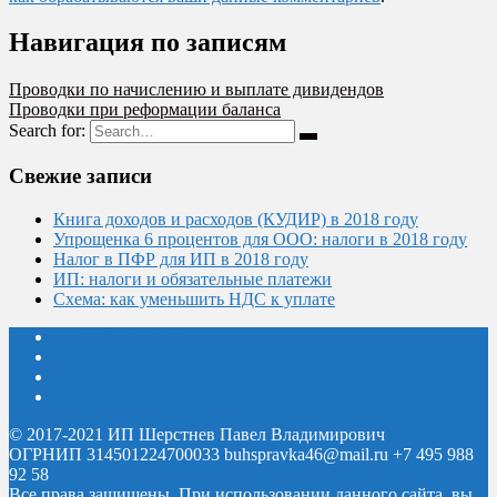
Навигация по записям
Проводки по начислению и выплате дивидендов
Проводки при реформации баланса
Search for:
Свежие записи
Книга доходов и расходов (КУДИР) в 2018 году
Упрощенка 6 процентов для ООО: налоги в 2018 году
Налог в ПФР для ИП в 2018 году
ИП: налоги и обязательные платежи
Схема: как уменьшить НДС к уплате
Содержание сайта
Контакты
Пользовательское соглашение
Политика конфиденциальности
© 2017-2021 ИП Шерстнев Павел Владимирович
ОГРНИП 314501224700033 buhspravka46@mail.ru +7 495 988
92 58
Все права защищены.
При использовании данного сайта, вы