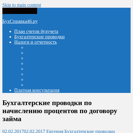
Skip to main content
Toggle navigation
БухСправка46.ру
План счетов бухучета
Бухгалтерские проводки
Налоги и отчетность
Взносы в фонды
Налог на прибыль
НДС
УСН
6-НДФЛ
Бухгалтерская отчетность
Прочие налоги и сборы
Оптимизация налогов
Платная консультация
Бухгалтерские проводки по
начислению процентов по договору
займа
02.02.2017
02.02.2017
Евгения
Бухгалтерские проводки