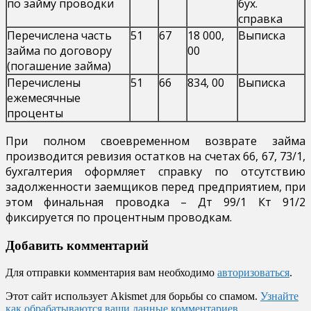
по займу проводки
бух.
справка
Перечислена часть
51
67
18 000,
Выписка
займа по договору
00
(погашение займа)
Перечислены
51
66
834, 00
Выписка
ежемесячные
проценты
При полном своевременном возврате займа
производится ревизия остатков на счетах 66, 67, 73/1,
бухгалтерия оформляет справку по отсутствию
задолженности заемщиков перед предприятием, при
этом финальная проводка – Дт 99/1 Кт 91/2
фиксируется по процентным проводкам.
Добавить комментарий
Для отправки комментария вам необходимо
авторизоваться
.
Этот сайт использует Akismet для борьбы со спамом.
Узнайте
как обрабатываются ваши данные комментариев
.