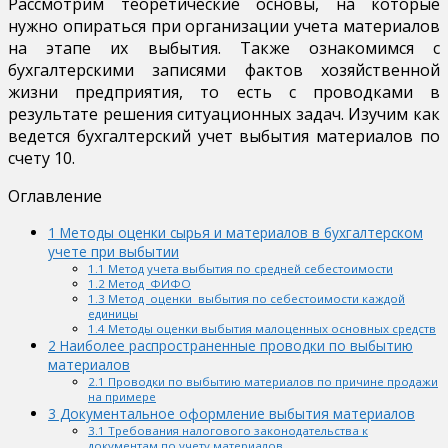
Рассмотрим теоретические основы, на которые
нужно опираться при организации учета материалов
на этапе их выбытия. Также ознакомимся с
бухгалтерскими записями фактов хозяйственной
жизни предприятия, то есть с проводками в
результате решения ситуационных задач. Изучим как
ведется бухгалтерский учет выбытия материалов по
счету 10.
Оглавление
1
Методы оценки сырья и материалов в бухгалтерском
учете при выбытии
1.1
Метод учета выбытия по средней себестоимости
1.2
Метод ФИФО
1.3
Метод оценки выбытия по себестоимости каждой
единицы
1.4
Методы оценки выбытия малоценных основных средств
2
Наиболее распространенные проводки по выбытию
материалов
2.1
Проводки по выбытию материалов по причине продажи
на примере
3
Документальное оформление выбытия материалов
3.1
Требования налогового законодательства к
документам по учету материалов