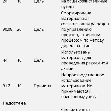
26
10
Цель
на общехозяйственные
нужды
Сформирована
материальная
составляющая расходов
90.08
26
Цель
по управлению
производственным
процессом по методу
директ-костинг
Использованы
материалы для
44
10
Цель
проведения рекламной
акции
Непроизводственное
использование
91.2
10
Причина
материалов. Не
принимаются к
налоговому учету
Недостача
Снятие с учета