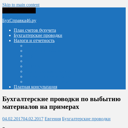
Skip to main content
Toggle navigation
БухСправка46.ру
План счетов бухучета
Бухгалтерские проводки
Налоги и отчетность
Взносы в фонды
Налог на прибыль
НДС
УСН
6-НДФЛ
Бухгалтерская отчетность
Прочие налоги и сборы
Оптимизация налогов
Платная консультация
Бухгалтерские проводки по выбытию
материалов на примерах
04.02.2017
04.02.2017
Евгения
Бухгалтерские проводки