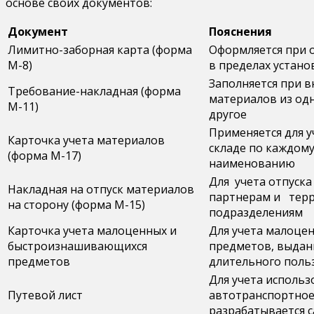
основе своих документов:
Документ
Пояснения
Лимитно-заборная карта (форма
Оформляется при 
М-8)
в пределах устан
Заполняется при 
Требование-накладная (форма
материалов из одн
М-11)
другое
Применяется для 
Карточка учета материалов
складе по каждому
(форма М-17)
наименованию
Для учета отпуск
Накладная на отпуск материалов
партнерам и тер
на сторону (форма М-15)
подразделениям
Карточка учета малоценных и
Для учета малоце
быстроизнашивающихся
предметов, выдан
предметов
длительного поль
Для учета использ
Путевой лист
автотранспортное,
разрабатывается с