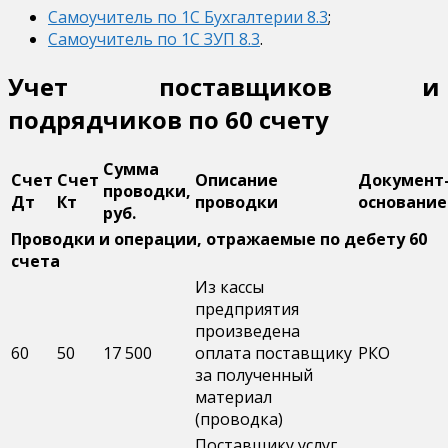
Самоучитель по 1С Бухгалтерии 8.3
;
Самоучитель по 1С ЗУП 8.3
.
Учет поставщиков и
подрядчиков по 60 счету
Сумма
Счет
Счет
Описание
Документ
проводки,
Дт
Кт
проводки
основание
руб.
Проводки и операции, отражаемые по дебету 60
счета
Из кассы
предприятия
произведена
60
50
17 500
оплата поставщику
РКО
за полученный
материал
(проводка)
Поставщику услуг