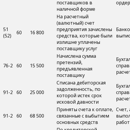
поставщиков в
орде
наличной форме
На расчетный
(валютный) счет
51
предприятия зачислены
Банко
60
16 800
(52)
средства, которые были
выпис
излишне уплачены
поставщику услуг
Начислена сумма
Бухга
претензий,
76-2
60
15 500
справ
предъявленная
расче
поставщику
Списана дебиторская
Бухга
задолженность, по
91-2
60
25 000
справ
которой истек срок
расче
исковой давности
Приняты счета к оплате,
Счет, 
91-2
60
68 500
связанные с выбытием
выпо
основных средств
работ
По кредиторской