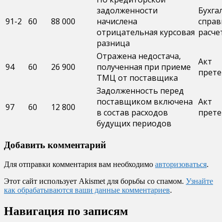
задолженности
Бухга
91-2
60
88 000
начислена
справ
отрицательная курсовая
расче
разница
Отражена недостача,
Акт
94
60
26 900
полученная при приеме
прете
ТМЦ от поставщика
Задолженность перед
поставщиком включена
Акт
97
60
12 800
в состав расходов
прете
будущих периодов
Добавить комментарий
Для отправки комментария вам необходимо
авторизоваться
.
Этот сайт использует Akismet для борьбы со спамом.
Узнайте
как обрабатываются ваши данные комментариев
.
Навигация по записям