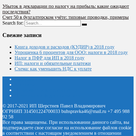
Убыток в декларации по налогу на прибыль: какие ожидают
последствия?
Счет 50 в бухгалтерском учёте: типовые проводки, примеры
Search for:
Свежие записи
Книга доходов и расходов (КУДИР) в 2018 году
Упрощенка 6 процентов для ООО: налоги в 2018 году
Налог в ПФР для ИП в 2018 году
ИП: налоги и обязательные платежи
Схема: как уменьшить НДС к уплате
Содержание сайта
Контакты
Пользовательское соглашение
Политика конфиденциальности
© 2017-2021 ИП Шерстнев Павел Владимирович
ОГРНИП 314501224700033 buhspravka46@mail.ru +7 495 988
92 58
Все права защищены.
При использовании данного сайта, вы
подтверждаете свое согласие на использование файлов cookie
в соответствии с настоящим уведомлением в отношении