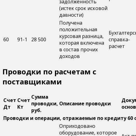
задолженность
(истек срок исковой
давности)
Получена
положительная
Бухгалтерс
курсовая разница,
60
91-1
28 500
справка-
которая включена
расчет
в состав прочих
доходов
Проводки по расчетам с
поставщиками
Сумма
Счет
Счет
Доку
проводки,
Описание проводки
Дт
Кт
осно
руб.
Проводки и операции, отражаемые по кредиту 60 
Оприходовано
оборудование, которое