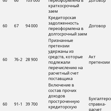
60
66
105 000
переоформлена в
Договор
краткосрочный
заем
Кредиторская
задолженность
60
67
94 000
Договор
переоформлена в
долгосрочный заем
Признанные
претензии
удержаны из
средств, которые
Акт
60
76-2
28 900
подлежали
претензии
перечислению на
расчетный счет
поставщика
Включение в
состав прочих
доходов
Бухгалтерс
простроченную
60
91-1
39 700
справка-
кредиторскую
расчет