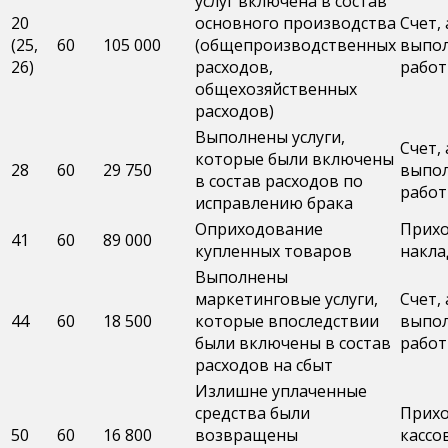
услуг включена в состав
20
основного производства
Счет, 
(25,
60
105 000
(общепроизводственных
выпо
26)
расходов,
работ
общехозяйственных
расходов)
Выполнены услуги,
Счет, 
которые были включены
28
60
29 750
выпо
в состав расходов по
работ
исправлению брака
Оприходование
Прих
41
60
89 000
купленных товаров
накла
Выполнены
маркетинговые услуги,
Счет, 
44
60
18 500
которые впоследствии
выпо
были включены в состав
работ
расходов на сбыт
Излишне уплаченные
средства были
Прих
50
60
16 800
возвращены
кассо