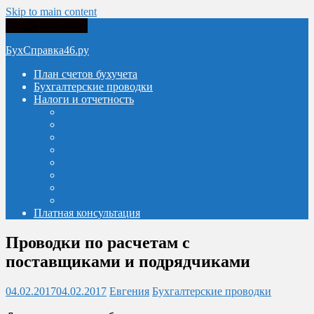
Skip to main content
Toggle navigation
БухСправка46.ру
План счетов бухучета
Бухгалтерские проводки
Налоги и отчетность
Взносы в фонды
Налог на прибыль
НДС
УСН
6-НДФЛ
Бухгалтерская отчетность
Прочие налоги и сборы
Оптимизация налогов
Платная консультация
Проводки по расчетам с
поставщиками и подрядчиками
04.02.2017
04.02.2017
Евгения
Бухгалтерские проводки