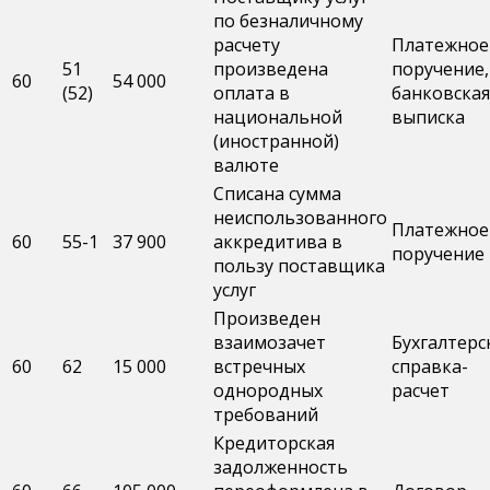
по безналичному
расчету
Платежное
51
произведена
поручение,
60
54 000
(52)
оплата в
банковская
национальной
выписка
(иностранной)
валюте
Списана сумма
неиспользованного
Платежное
60
55-1
37 900
аккредитива в
поручение
пользу поставщика
услуг
Произведен
взаимозачет
Бухгалтерс
60
62
15 000
встречных
справка-
однородных
расчет
требований
Кредиторская
задолженность