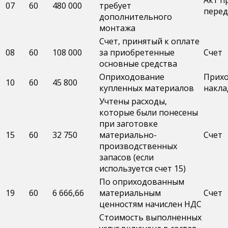
Акт п
07
60
480 000
требует
перед
дополнительного
монтажа
Счет, принятый к оплате
08
60
108 000
за приобретенные
Счет
основные средства
Оприходование
Прих
10
60
45 800
купленных материалов
накла
Учтены расходы,
которые были понесены
при заготовке
15
60
32 750
материально-
Счет
производственных
запасов (если
используется счет 15)
По оприходованным
19
60
6 666,66
материальным
Счет
ценностям начислен НДС
Стоимость выполненных