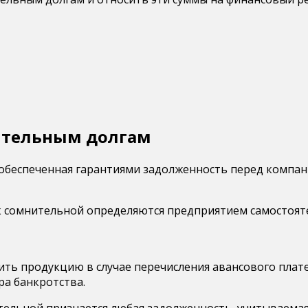
ительным долгам
обеспеченная гарантиями задолженность перед компани
к сомнительной определяются предприятием самостояте
ть продукцию в случае перечисления авансового плат
а банкротства.
ельной признается любая задолженность, учитываемая по 