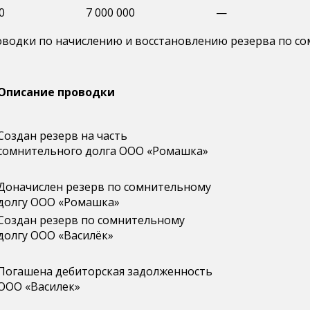
0
7 000 000
—
 проводки по начислению и восстановлению резерва по 
Описание проводки
Создан резерв на часть
сомнительного долга ООО «Ромашка»
Доначислен резерв по сомнительному
долгу ООО «Ромашка»
Создан резерв по сомнительному
долгу ООО «Василёк»
Погашена дебиторская задолженность
ООО «Василек»