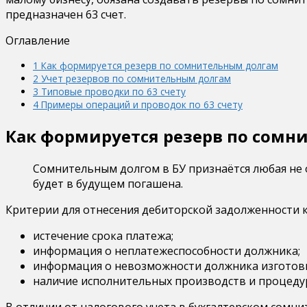
предназначен 63 счет.
Оглавление
1
Как формируется резерв по сомнительным долгам
2
Учет резервов по сомнительным долгам
3
Типовые проводки по 63 счету
4
Примеры операций и проводок по 63 счету
Как формируется резерв по сомн
Сомнительным долгом в БУ признаётся любая не 
будет в будущем погашена.
Критерии для отнесения дебиторской задолженности 
истечение срока платежа;
информация о неплатежеспособности должника;
информация о невозможности должника изготови
наличие исполнительных производств и процедур
В отличии от налогового учета в бухгалтерском сомнит