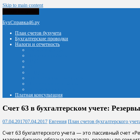
Skip to main content
Toggle navigation
БухСправка46.ру
План счетов бухучета
Бухгалтерские проводки
Налоги и отчетность
Взносы в фонды
Налог на прибыль
НДС
УСН
6-НДФЛ
Бухгалтерская отчетность
Прочие налоги и сборы
Оптимизация налогов
Платная консультация
Счет 63 в бухгалтерском учете: Резер
07.04.2017
07.04.2017
Евгения
План счетов бухгалтерского учет
Счет 63 бухгалтерского учета — это пассивный счет «
малому бизнесу, обязана создавать резервы по сомнит