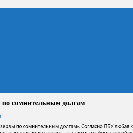
вы по сомнительным долгам
а
Резервы по сомнительным долгам». Согласно ПБУ любая 
ельным долгам и относить эти суммы на финансовый рез