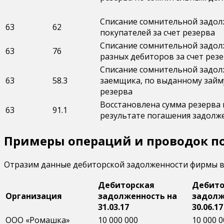
Списание сомнительной задо
63
62
покупателей за счет резерва
Списание сомнительной задо
63
76
разных дебиторов за счет рез
Списание сомнительной задо
63
58.3
заемщика, по выданному займу
резерва
Восстановлена сумма резерва 
63
91.1
результате погашения задолж
Примеры операций и проводок по
Отразим данные дебиторской задолженности фирмы в 
Дебиторская
Дебито
Организация
задолженность на
задолж
31.03.17
30.06.17
ООО «Ромашка»
10 000 000
10 000 0