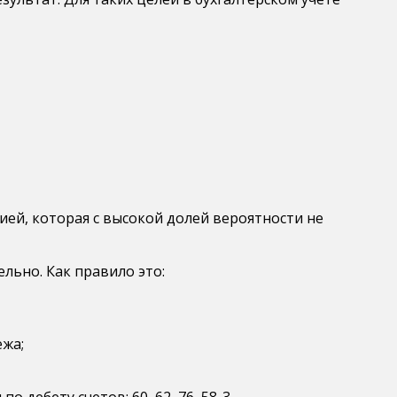
ей, которая с высокой долей вероятности не
льно. Как правило это:
ежа;
дебету счетов: 60, 62, 76, 58-3.