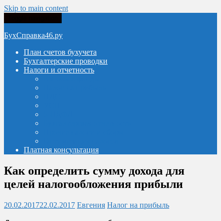
Skip to main content
Toggle navigation
БухСправка46.ру
План счетов бухучета
Бухгалтерские проводки
Налоги и отчетность
Взносы в фонды
Налог на прибыль
НДС
УСН
6-НДФЛ
Бухгалтерская отчетность
Прочие налоги и сборы
Оптимизация налогов
Платная консультация
Как определить сумму дохода для
целей налогообложения прибыли
20.02.2017
22.02.2017
Евгения
Налог на прибыль