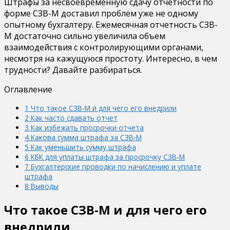
Штрафы за несвоевременную сдачу отчетности по
форме СЗВ-М доставил проблем уже не одному
опытному бухгалтеру. Ежемесячная отчетность СЗВ-
М достаточно сильно увеличила объем
взаимодействия с контролирующими органами,
несмотря на кажущуюся простоту. Интересно, в чем
трудности? Давайте разбираться.
Оглавление
1
Что такое СЗВ-М и для чего его внедрили
2
Как часто сдавать отчет
3
Как избежать просрочки отчета
4
Какова сумма штрафа за СЗВ-М
5
Как уменьшить сумму штрафа
6
КБК для уплаты штрафа за просрочку СЗВ-М
7
Бухгалтерские проводки по начислению и уплате
штрафа
8
Выводы
Что такое СЗВ-М и для чего его
внедрили