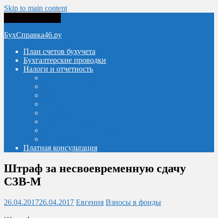
Skip to main content
Toggle navigation
БухСправка46.ру
План счетов бухучета
Бухгалтерские проводки
Налоги и отчетность
Взносы в фонды
Налог на прибыль
НДС
УСН
6-НДФЛ
Бухгалтерская отчетность
Прочие налоги и сборы
Оптимизация налогов
Платная консультация
Штраф за несвоевременную сдачу
СЗВ-М
26.04.2017
26.04.2017
Евгения
Взносы в фонды