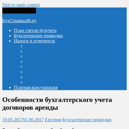
Skip to main content
Toggle navigation
БухСправка46.ру
План счетов бухучета
Бухгалтерские проводки
Налоги и отчетность
Взносы в фонды
Налог на прибыль
НДС
УСН
6-НДФЛ
Бухгалтерская отчетность
Прочие налоги и сборы
Оптимизация налогов
Платная консультация
Особенности бухгалтерского учета
договоров аренды
19.05.2017
01.06.2017
Евгения
Бухгалтерские проводки