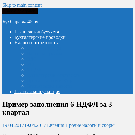
Skip to main content
Toggle navigation
БухСправка46.ру
План счетов бухучета
Бухгалтерские проводки
Налоги и отчетность
Взносы в фонды
Налог на прибыль
НДС
УСН
6-НДФЛ
Бухгалтерская отчетность
Прочие налоги и сборы
Оптимизация налогов
Платная консультация
Пример заполнения 6-НДФЛ за 3
квартал
19.04.2017
19.04.2017
Евгения
Прочие налоги и сборы