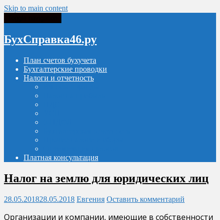
Skip to main content
Toggle navigation
БухСправка46.ру
План счетов бухучета
Бухгалтерские проводки
Налоги и отчетность
Взносы в фонды
Налог на прибыль
НДС
УСН
6-НДФЛ
Бухгалтерская отчетность
Прочие налоги и сборы
Оптимизация налогов
Платная консультация
Налог на землю для юридических лиц
28.05.2018
28.05.2018
Евгения
Оставить комментарий
Организации и компании, имеющие в собственности